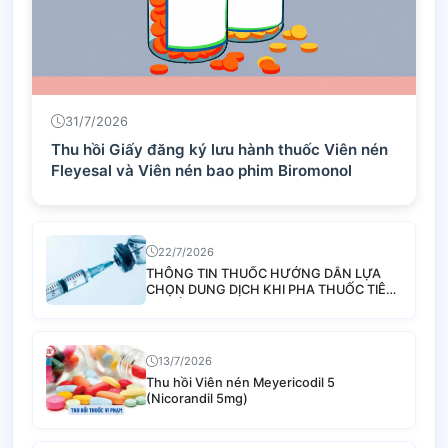
31/7/2026
Thu hồi Giấy đăng ký lưu hành thuốc Viên nén
Fleyesal và Viên nén bao phim Biromonol
22/7/2026
THÔNG TIN THUỐC HƯỚNG DẪN LỰA
CHỌN DUNG DỊCH KHI PHA THUỐC TIÊM
TRUYỀN
13/7/2026
Thu hồi Viên nén Meyericodil 5
(Nicorandil 5mg)