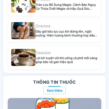
Trào Lưu Bổ Sung Magie: Cảnh Báo Nguy
Cơ Thừa Chất Magie và Hậu Quả Sức
Khỏe
7/8/2026
Đầu gối kêu lục cục khi đứng lên, ngồi
xuống: Hiện tượng bình thường hay dấu
hiệu bệnh lý nguy hiểm?
3/8/2026
Lợi ích tuyệt vời khi uống cà phê mỗi sáng
giúp bảo vệ gan hiệu quả
THÔNG TIN THUỐC
Xem thêm