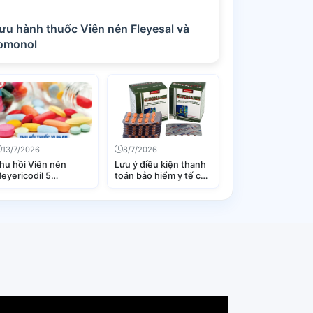
ốc Viên nén Fleyesal và
romonol
13/7/2026
8/7/2026
hu hồi Viên nén
Lưu ý điều kiện thanh
eyericodil 5
toán bảo hiểm y tế của
Nicorandil 5mg)
thuốc Diacerein và
Glucosamin trong điều
trị thoái hóa khớp