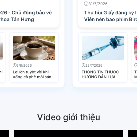
31/7/2026
026 - Chủ động bảo vệ
Thu hồi Giấy đăng ký lưu hành thu
 khoa Tân Hưng
Viên nén bao phim Bi
3/8/2026
22/7/2026
hi
Lợi ích tuyệt vời khi
THÔNG TIN THUỐC
T
:
uống cà phê mỗi sáng
HƯỚNG DẪN LỰA
M
giúp bảo vệ gan hiệu
CHỌN DUNG DỊCH KHI
(
quả
PHA THUỐC TIÊM
TRUYỀN
Video giới thiệu