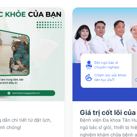
Giá trị cốt lõi củ
n chi tiết từ đặt lịch,
Bệnh viện Đa khoa Tân Hưn
anh chóng!
ngũ bác sĩ giỏi, thiết bị h
nghiệm khám chữa bệnh an