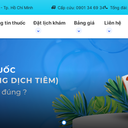
- Tp. Hồ Chí Minh
Cấp cứu: 0901 34 69 34
Tổng đài
g tin thuốc
Đặt lịch khám
Bảng giá
Liên hệ