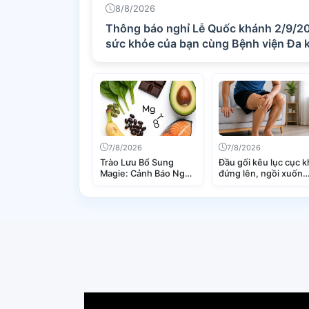
8/8/2026
Thông báo nghỉ Lễ Quốc khánh 2/9/2
sức khỏe của bạn cùng Bệnh viện Đa
7/8/2026
7/8/2026
Trào Lưu Bổ Sung
Đầu gối kêu lục cục k
Magie: Cảnh Báo Nguy
đứng lên, ngồi xuống
Cơ Thừa Chất Magie
Hiện tượng bình
và Hậu Quả Sức Khỏe
thường hay dấu hiệu
bệnh lý nguy hiểm?