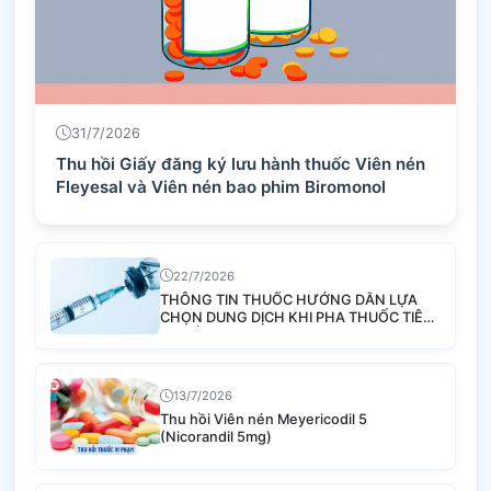
31/7/2026
Thu hồi Giấy đăng ký lưu hành thuốc Viên nén
Fleyesal và Viên nén bao phim Biromonol
22/7/2026
THÔNG TIN THUỐC HƯỚNG DẪN LỰA
CHỌN DUNG DỊCH KHI PHA THUỐC TIÊM
TRUYỀN
13/7/2026
Thu hồi Viên nén Meyericodil 5
(Nicorandil 5mg)