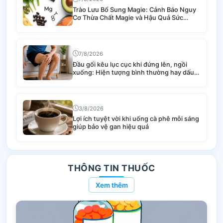
Trào Lưu Bổ Sung Magie: Cảnh Báo Nguy
Cơ Thừa Chất Magie và Hậu Quả Sức
Khỏe
7/8/2026
Đầu gối kêu lục cục khi đứng lên, ngồi
xuống: Hiện tượng bình thường hay dấu
hiệu bệnh lý nguy hiểm?
3/8/2026
Lợi ích tuyệt vời khi uống cà phê mỗi sáng
giúp bảo vệ gan hiệu quả
THÔNG TIN THUỐC
Xem thêm