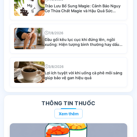
Trào Lưu Bổ Sung Magie: Cảnh Báo Nguy
Cơ Thừa Chất Magie và Hậu Quả Sức
Khỏe
7/8/2026
Đầu gối kêu lục cục khi đứng lên, ngồi
xuống: Hiện tượng bình thường hay dấu
hiệu bệnh lý nguy hiểm?
3/8/2026
Lợi ích tuyệt vời khi uống cà phê mỗi sáng
giúp bảo vệ gan hiệu quả
THÔNG TIN THUỐC
Xem thêm