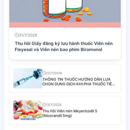
31/7/2026
Thu hồi Giấy đăng ký lưu hành thuốc Viên nén
Fleyesal và Viên nén bao phim Biromonol
22/7/2026
THÔNG TIN THUỐC HƯỚNG DẪN LỰA
CHỌN DUNG DỊCH KHI PHA THUỐC TIÊM
TRUYỀN
13/7/2026
Thu hồi Viên nén Meyericodil 5
(Nicorandil 5mg)