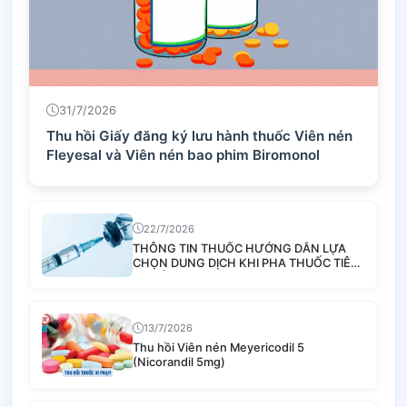
31/7/2026
Thu hồi Giấy đăng ký lưu hành thuốc Viên nén
Fleyesal và Viên nén bao phim Biromonol
22/7/2026
THÔNG TIN THUỐC HƯỚNG DẪN LỰA
CHỌN DUNG DỊCH KHI PHA THUỐC TIÊM
TRUYỀN
13/7/2026
Thu hồi Viên nén Meyericodil 5
(Nicorandil 5mg)