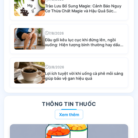
Trào Lưu Bổ Sung Magie: Cảnh Báo Nguy
Cơ Thừa Chất Magie và Hậu Quả Sức
Khỏe
7/8/2026
Đầu gối kêu lục cục khi đứng lên, ngồi
xuống: Hiện tượng bình thường hay dấu
hiệu bệnh lý nguy hiểm?
3/8/2026
Lợi ích tuyệt vời khi uống cà phê mỗi sáng
giúp bảo vệ gan hiệu quả
THÔNG TIN THUỐC
Xem thêm