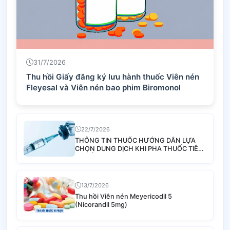
31/7/2026
Thu hồi Giấy đăng ký lưu hành thuốc Viên nén
Fleyesal và Viên nén bao phim Biromonol
22/7/2026
THÔNG TIN THUỐC HƯỚNG DẪN LỰA
CHỌN DUNG DỊCH KHI PHA THUỐC TIÊM
TRUYỀN
13/7/2026
Thu hồi Viên nén Meyericodil 5
(Nicorandil 5mg)