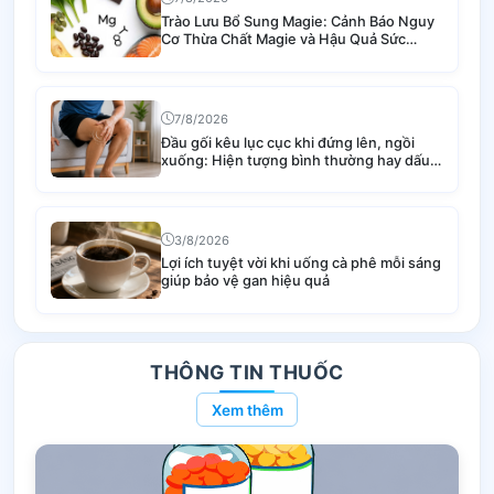
Trào Lưu Bổ Sung Magie: Cảnh Báo Nguy
Cơ Thừa Chất Magie và Hậu Quả Sức
Khỏe
7/8/2026
Đầu gối kêu lục cục khi đứng lên, ngồi
xuống: Hiện tượng bình thường hay dấu
hiệu bệnh lý nguy hiểm?
3/8/2026
Lợi ích tuyệt vời khi uống cà phê mỗi sáng
giúp bảo vệ gan hiệu quả
THÔNG TIN THUỐC
Xem thêm