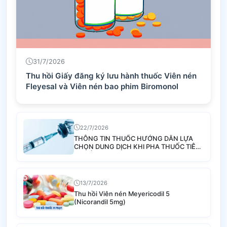
31/7/2026
Thu hồi Giấy đăng ký lưu hành thuốc Viên nén
Fleyesal và Viên nén bao phim Biromonol
22/7/2026
THÔNG TIN THUỐC HƯỚNG DẪN LỰA
CHỌN DUNG DỊCH KHI PHA THUỐC TIÊM
TRUYỀN
13/7/2026
Thu hồi Viên nén Meyericodil 5
(Nicorandil 5mg)