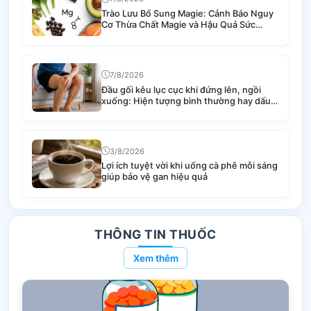
Trào Lưu Bổ Sung Magie: Cảnh Báo Nguy
Cơ Thừa Chất Magie và Hậu Quả Sức
Khỏe
7/8/2026
Đầu gối kêu lục cục khi đứng lên, ngồi
xuống: Hiện tượng bình thường hay dấu
hiệu bệnh lý nguy hiểm?
3/8/2026
Lợi ích tuyệt vời khi uống cà phê mỗi sáng
giúp bảo vệ gan hiệu quả
THÔNG TIN THUỐC
Xem thêm