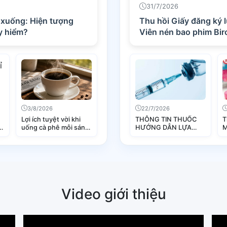
31/7/2026
i xuống: Hiện tượng
Thu hồi Giấy đăng ký lưu hành thu
y hiểm?
Viên nén bao phim Bi
3/8/2026
22/7/2026
Lợi ích tuyệt vời khi
THÔNG TIN THUỐC
T
6
uống cà phê mỗi sáng
HƯỚNG DẪN LỰA
M
ức
giúp bảo vệ gan hiệu
CHỌN DUNG DỊCH KHI
(
quả
PHA THUỐC TIÊM
ân
TRUYỀN
Video giới thiệu