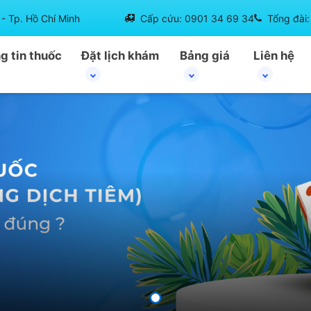
- Tp. Hồ Chí Minh
Cấp cứu: 0901 34 69 34
Tổng đài
g tin thuốc
Đặt lịch khám
Bảng giá
Liên hệ