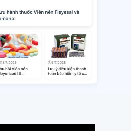
ốc Viên nén Fleyesal và
romonol
13/7/2026
8/7/2026
hu hồi Viên nén
Lưu ý điều kiện thanh
eyericodil 5
toán bảo hiểm y tế của
Nicorandil 5mg)
thuốc Diacerein và
Glucosamin trong điều
trị thoái hóa khớp