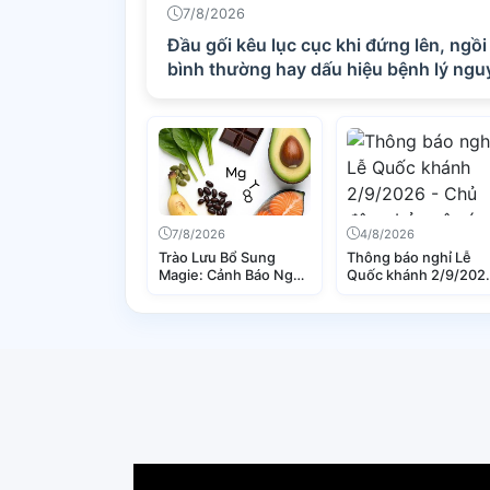
7/8/2026
Đầu gối kêu lục cục khi đứng lên, ngồ
bình thường hay dấu hiệu bệnh lý ngu
7/8/2026
4/8/2026
Trào Lưu Bổ Sung
Thông báo nghỉ Lễ
Magie: Cảnh Báo Nguy
Quốc khánh 2/9/202
Cơ Thừa Chất Magie
- Chủ động bảo vệ s
và Hậu Quả Sức Khỏe
khỏe của bạn cùng
Bệnh viện Đa khoa T
Hưng