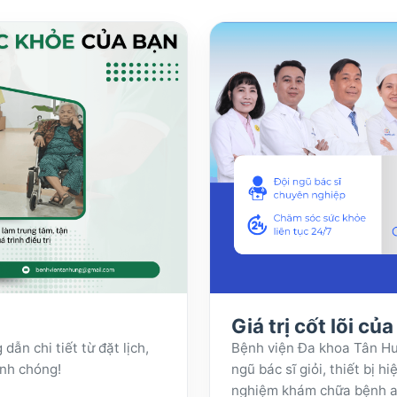
Giá trị cốt lõi củ
n chi tiết từ đặt lịch,
Bệnh viện Đa khoa Tân Hưn
anh chóng!
ngũ bác sĩ giỏi, thiết bị h
nghiệm khám chữa bệnh an